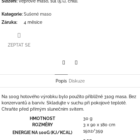
Složení:
vepřové maso, sůl (5%), chilli.
Kategorie
:
Sušené maso
Záruka
:
4 měsíce
ZEPTAT SE
Twitter
Facebook
Popis
Diskuze
Na 100g hotového výrobku bylo použito přibližně 310g masa. Bez
konzervantů a barviv. Skladujte v suchu při pokojové teplotě.
Chraňte před přímým slunečním svitem.
HMOTNOST
30 g
ROZMĚRY
3 x 90 x 180 cm
1502/359
ENERGIE NA 100G (KJ/KCAL)