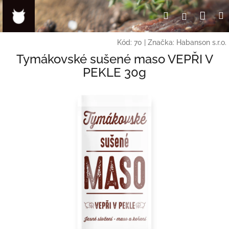
Přejít
Nák
Hledat
Přihlášení
na
obsah
koší
Kód:
70
|
Značka:
Habanson s.r.o.
Tymákovské sušené maso VEPŘI V
PEKLE 30g