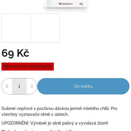
69 Kč
Měrná
Momentálně nedostupné
cena:
Do košíku
Sušené vepřové s poctivou dávkou jemně mletého chilli. Pro
všechny vyznavače ohně v ústech.
UPOZORNĚNÍ: Výrobek je silně pálivý a vyvolává žízeň!